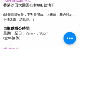
代購自取點地址
香港沙田大圍田心村88B號地下
(除領取貨物外，不對外開放。上來前，務必預約，
不便之處，請見諒。）
自取點辦公時間
星期一至日：9am - 5:30pm
(全年無休)
聯絡方法
philia_musik@yahoo.com.hk
Whatsapp / Signal / Tel:
97365503
付款方法
恆生 / 匯豐銀行
©
2012 - 2026
by Philia Musik